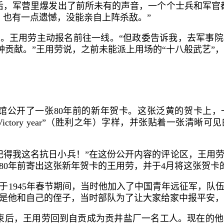
后，军营里爆发出了前所未有的声音，一个个士兵和军官
。也有一点遗憾，没能亲自上阵杀敌。”
爆发。王用劳主动报名前往一线。“但政委告诉我，去军事
一种贡献。”王用劳说，之前未能派上用场的“十八般武艺”
案馆公开了一张80年前的新年贺卡。这张泛黄的贺卡上
ictory year”（胜利之年）字样，并张贴着一张清
记得我这名抗日小兵！”在这份公开内容的评论区，王用
80年前寄出这张新年贺卡的王用劳，并于4月将这张贺卡
于1945年春节期间，当时他加入了中国青年远征军，队
是他和自己的侄子，当时部队为了让大家给家中报平安，
争结束后，王用劳回到自贡成为贡井盐厂一名工人。现在的