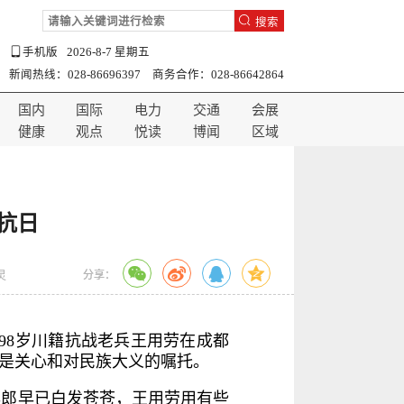
搜索
手机版
2026-8-7 星期五
新闻热线：028-86696397 商务合作：028-86642864
国内
国际
电力
交通
会展
健康
观点
悦读
博闻
区域
抗日
分享：
灵
98岁川籍抗战老兵王用劳在成都
满是关心和对民族大义的嘱托。
年郎早已白发苍苍，王用劳用有些