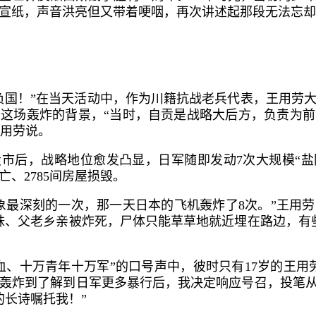
宣纸，声音洪亮但又带着哽咽，再次讲述起那段无法忘却
负国！”在当天活动中，作为川籍抗战老兵代表，王用劳
这场轰炸的背景，“当时，自贡是战略大后方，负责为
王用劳说。
设市后，战略地位愈发凸显，日军随即发动7次大规模“盐
伤亡、2785间房屋损毁。
象最深刻的一次，那一天日本的飞机轰炸了8次。”王用
妹、父老乡亲被炸死，尸体只能草草地就近埋在路边，有
寸血、十万青年十万军”的口号声中，彼时只有17岁的王
轰炸到了解到日军更多暴行后，我决定响应号召，投笔从
的长诗嘱托我！”