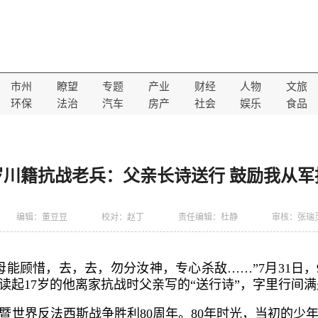
市州
瞭望
专题
产业
财经
人物
文旅
环保
法治
汽车
房产
社会
娱乐
食品
8岁川籍抗战老兵：父亲长诗送行 鼓励我从军
编辑：董豆豆
校对：赵丁
责任编辑：杜静
审核：张瑞
母能顾惜，去，去，勿分汝神，专心杀敌……”7月31日，
读起17岁的他离家抗战时父亲写的“送行诗”，字里行间
暨世界反法西斯战争胜利80周年。80年时光，当初的少