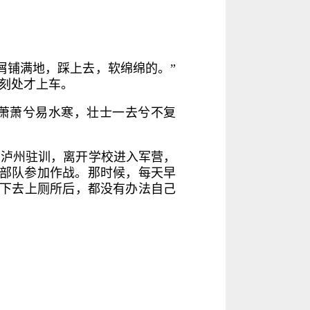
屑铺满地，踩上去，软绵绵的。”
石刻处才上车。
风萧萧兮易水寒，壮士一去兮不复
了泸州驻训，离开学校进入军营，
到部队参加作战。那时候，每天早
蹲下去上厕所后，都没有办法自己