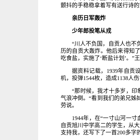
颤抖的手稳稳拿着写有送行诗的
亲历日军轰炸
少年郎投笔从戎
“川人不负国，自贡人也不
历的自贡大轰炸。他后来得知了
吃食盐，实施了‘断盐计划’。”
据资料记载，1939年自贡
机，投弹1544枚，造成1138人
“那时候，我才十多岁，印
气浪冲倒。“看到我们的弟兄姊
劳说。
1944年，在“一寸山河一
自贡旭川中学高二的学生，从大
支持我，还写下了一首200多字