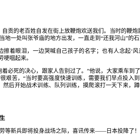
，自贡的老百姓自发在街上放鞭炮欢送我们。当时的鞭炮
当地一处叫张爷庙的地方出发，一直走到“还我河山”的
边擦着眼泪，一边哭喊自己孩子的名字；也有人念起‘
用劳哽咽起来。
抱着必死的决心，跟家人告别过了。”他说，大家乘车到
很艰苦，“当时要高强度快速训练，需要我们早点投入
，然后开始战术训练、队列训练，摸爬滚打一天下来，
生
劳等新兵即将投身战场之际，喜讯传来——日本投降了！