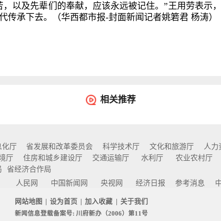
苦，以及先辈们的奉献，应该永远被记住。”王用劳表示
代传承下去。（华西都市报-封面新闻记者姚箬君 杨涛）
相关推荐
息化厅
省发展和改革委员会
科学技术厅
文化和旅游厅
人力
境厅
住房和城乡建设厅
交通运输厅
水利厅
农业农村厅
局
省经济合作局
网
人民网
中国新闻网
央视网
经济日报
参考消息
网站地图
|
设为首页
|
加入收藏
|
关于我们
新闻信息登载备案号:
川府新办（2006）第11号