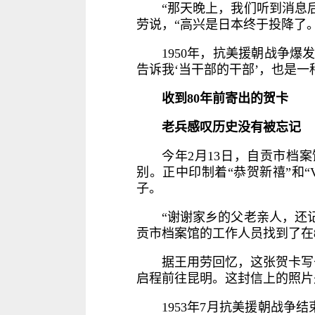
“那天晚上，我们听到消息
劳说，“高兴是日本终于投降了
1950年，抗美援朝战争
告诉我‘当干部的干部’，也是
收到80年前寄出的贺卡
老兵感叹历史没有被忘记
今年2月13日，自贡市档
别。正中印制着“恭贺新禧”和“V
子。
“谢谢家乡的父老亲人，还
贡市档案馆的工作人员找到了在
据王用劳回忆，这张贺卡写
启程前往昆明。这封信上的照片
1953年7月抗美援朝战