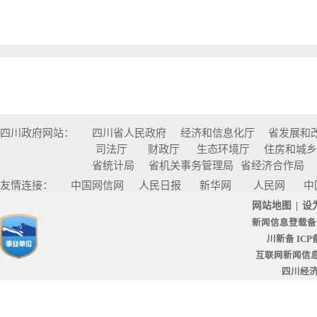
四川政府网站：
四川省人民政府
经济和信息化厅
省发展和
司法厅
财政厅
生态环境厅
住房和城
省统计局
省机关事务管理局
省经济合作局
友情连接：
中国网信网
人民日报
新华网
人民网
中
网站地图
|
设
新闻信息登载备
川新备 ICP备
互联网新闻信息服
四川经