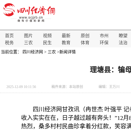
首页
图片
视频
最新
原创
市州
瞭望
税务
三农
民生
教育
体育
环保
法治
当前位置：
四川经济网
>
三农
>新闻详情
理塘县：犏母
2025-12-09 10:11:56
稿件来源：
本站原创
编辑：王万川
四川经济网甘孜讯（冉世杰 叶强平 
收入实实在在，日子越过越有奔头！”12
热烈，桑多村村民曲珍拿着分红款，笑容