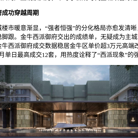
府成功穿越周期
主城楼市暖意渐显，“强者恒强”的分化格局亦愈发清
稳脚跟。金牛西派御府交出的成绩单，无疑成为主城
金牛西派御府成交数据稳居金牛区单价超3万元高端
月单日最高成交12套，用热度诠释了“西派现象”的