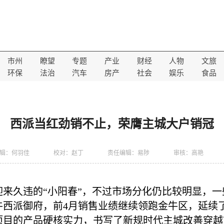
市州
瞭望
专题
产业
财经
人物
文旅
环保
法治
汽车
房产
社会
娱乐
食品
西派当红劲销不止，荣膺主城大户销冠
辑：何羽佳
校对：赵丁
责任编辑：易陟
审核：高艳
迎来久违的“小阳春”，不过市场分化仍比较明显，
西派御府，前4月销售业绩继续领跑金牛区，延续了
项目的产品硬核实力，书写了新规时代主城改善穿越