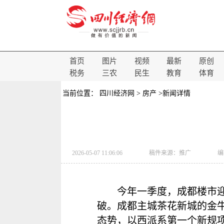
首页
图片
视频
最新
原创
税务
三农
民生
教育
体育
当前位置：
四川经济网
>
房产
>新闻详情
2026-05-07 11:06:06
稿件来源：
推广
编
今年一季度，成都楼市
破。成都主城茶花新城的金牛
态势，以西派系第一个新规