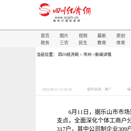
首页
图片
视频
最新
原创
税务
三农
民生
教育
体育
当前位置：
四川经济网
>
市州
>新闻详情
2026-06-11 15:14:30
稿件来源：
推广
编
6月11日，据乐山市市
支点，全面深化个体工商户分
317户，其中公司制企业309