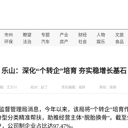
市州
瞭望
专题
产业
财经
人物
文旅
环保
法治
汽车
房产
社会
娱乐
食品
乐山：深化“个转企”培育 夯实稳增长基石
辑：王万川
校对：赵丁
责任编辑：易陟
审核：高艳
场监督管理局消息，今年以来，该局将“个转企”培育
型分类精准帮扶，助推经营主体“脱胎换骨”。截至5
户，公司制企业占比达97.47%。