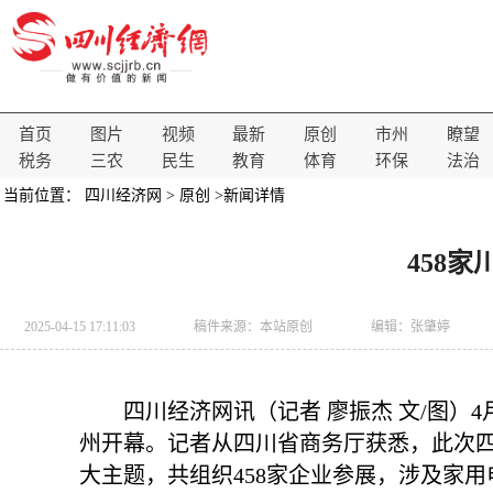
首页
图片
视频
最新
原创
市州
瞭望
税务
三农
民生
教育
体育
环保
法治
当前位置：
四川经济网
>
原创
>新闻详情
458
2025-04-15 17:11:03
稿件来源：
本站原创
编辑：张肇婷
四川经济网讯（记者 廖振杰 文/图）4
州开幕。记者从四川省商务厅获悉，此次四川
大主题，共组织458家企业参展，涉及家用