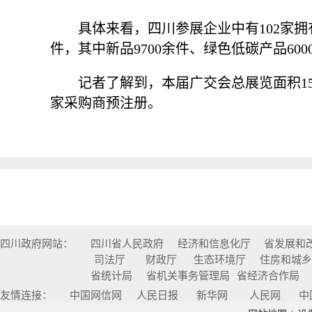
具体来看，四川参展企业中有102家拥
件，其中新品9700余件、绿色低碳产品600
记者了解到，本届广交会总展览面积15
家采购商预注册。
四川政府网站：
四川省人民政府
经济和信息化厅
省发展和
司法厅
财政厅
生态环境厅
住房和城
省统计局
省机关事务管理局
省经济合作局
友情连接：
中国网信网
人民日报
新华网
人民网
中