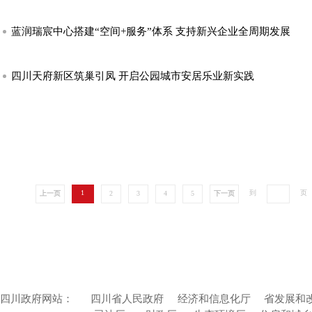
蓝润瑞宸中心搭建“空间+服务”体系 支持新兴企业全周期发展
四川天府新区筑巢引凤 开启公园城市安居乐业新实践
1
到
页
2
3
4
5
上一页
下一页
四川政府网站：
四川省人民政府
经济和信息化厅
省发展和