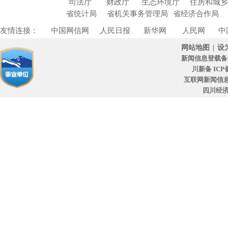
司法厅
财政厅
生态环境厅
住房和城
省统计局
省机关事务管理局
省经济合作局
友情连接：
中国网信网
人民日报
新华网
人民网
中
网站地图
|
设
新闻信息登载备
川新备 ICP备
互联网新闻信息服
四川经