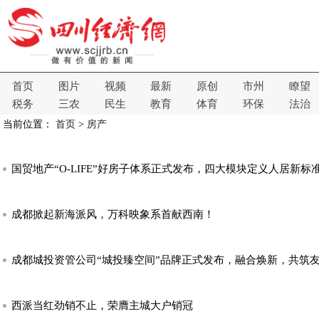
首页
图片
视频
最新
原创
市州
瞭望
税务
三农
民生
教育
体育
环保
法治
当前位置：
首页
>
房产
国贸地产“O-LIFE”好房子体系正式发布，四大模块定义人居新标
成都掀起新海派风，万科映象系首献西南！
成都城投资管公司“城投臻空间”品牌正式发布，融合焕新，共筑
西派当红劲销不止，荣膺主城大户销冠