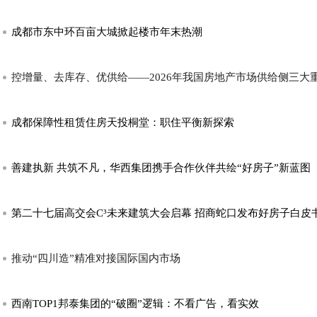
成都市东中环百亩大城掀起楼市年末热潮
控增量、去库存、优供给——2026年我国房地产市场供给侧三大
成都保障性租赁住房天投桐堂：职住平衡新探索
善建执新 共筑不凡，华西集团携手合作伙伴共绘“好房子”新蓝图
第二十七届高交会C³未来建筑大会启幕 招商蛇口发布好房子白
推动“四川造”精准对接国际国内市场
西南TOP1邦泰集团的“破圈”逻辑：不看广告，看实效