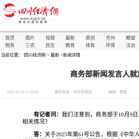
首页
图片
视频
最新
原创
市州
瞭望
税务
三农
民生
教育
体育
环保
法治
当前位置：
四川经济网
>
最新
>新闻详情
商务部新闻发言人就
2025-10-09 12:19:03
稿件来源：
商务部网站
编辑：曹越
有记者问：
我们注意到，商务部于10月9
相关情况？
答：
关于2025年第61号公告，根据《