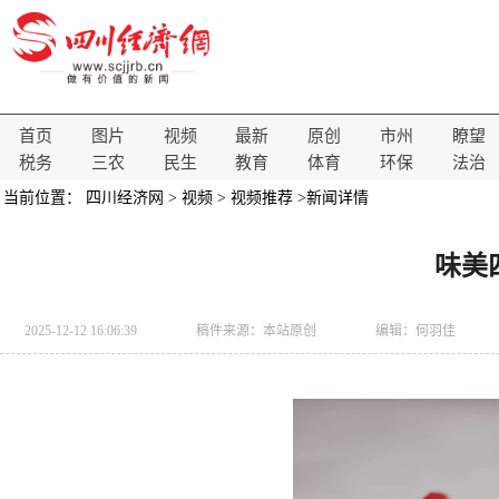
首页
图片
视频
最新
原创
市州
瞭望
税务
三农
民生
教育
体育
环保
法治
当前位置：
四川经济网
>
视频
>
视频推荐
>新闻详情
味美
2025-12-12 16:06:39
稿件来源：
本站原创
编辑：何羽佳