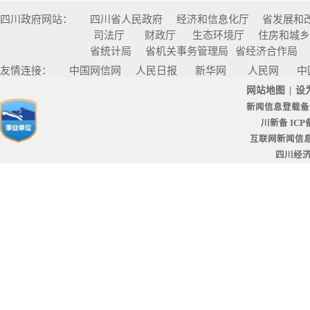
四川政府网站：
四川省人民政府
经济和信息化厅
省发展和
司法厅
财政厅
生态环境厅
住房和城
省统计局
省机关事务管理局
省经济合作局
友情连接：
中国网信网
人民日报
新华网
人民网
中
网站地图
|
设
新闻信息登载备
川新备 ICP备
互联网新闻信息服
四川经