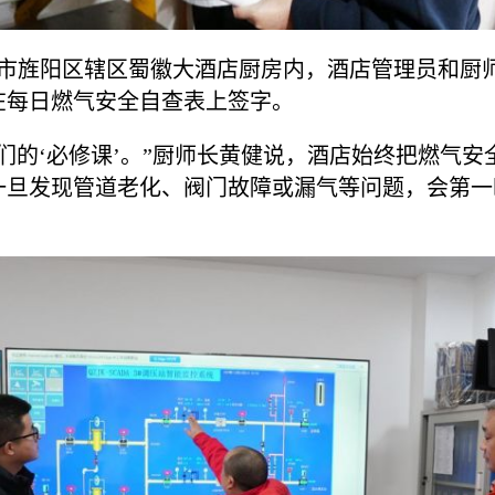
德阳市旌阳区辖区蜀徽大酒店厨房内，酒店管理员和
在每日燃气安全自查表上签字。
们的‘必修课’。”厨师长黄健说，酒店始终把燃气
一旦发现管道老化、阀门故障或漏气等问题，会第一