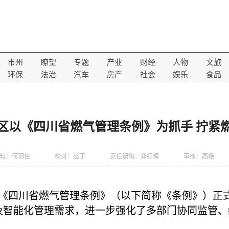
市州
瞭望
专题
产业
财经
人物
文旅
环保
法治
汽车
房产
社会
娱乐
食品
区以《四川省燃气管理条例》为抓手 拧紧燃
辑：何羽佳
校对：赵丁
责任编辑：郑红梅
审核：高艳
的《四川省燃气管理条例》（以下简称《条例》）正
及智能化管理需求，进一步强化了多部门协同监管、