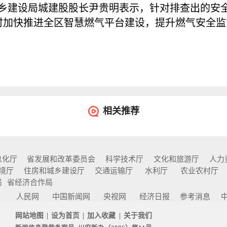
城乡建设局城建股股长尹贵明表示，针对排查出的安
时加快推进全区智慧燃气平台建设，提升燃气安全监
相关推荐
息化厅
省发展和改革委员会
科学技术厅
文化和旅游厅
人力
境厅
住房和城乡建设厅
交通运输厅
水利厅
农业农村厅
局
省经济合作局
网
人民网
中国新闻网
央视网
经济日报
参考消息
网站地图
|
设为首页
|
加入收藏
|
关于我们