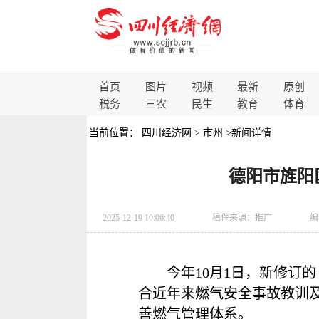
首页
图片
视频
最新
原创
税务
三农
民生
教育
体育
当前位置：
四川经济网
>
市州
>新闻详情
德阳市旌阳
2025-12-19 10:06:40
稿件来源：
推广
编
今年10月1日，新修订
合近年来燃气安全事故教训
善燃气管理体系。