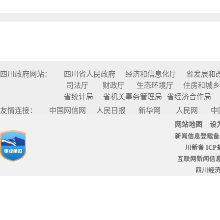
四川政府网站：
四川省人民政府
经济和信息化厅
省发展和
司法厅
财政厅
生态环境厅
住房和城
省统计局
省机关事务管理局
省经济合作局
友情连接：
中国网信网
人民日报
新华网
人民网
中
网站地图
|
设
新闻信息登载备
川新备 ICP备
互联网新闻信息服
四川经