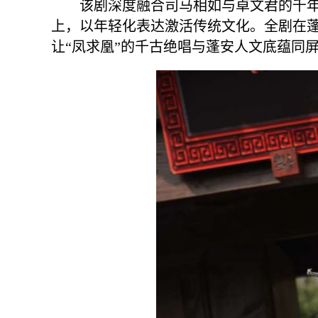
该剧深度融合司马相如与卓文君的千年
上，以年轻化表达激活传统文化。全剧在
让“凤求凰”的千古绝唱与蓬安人文底蕴同