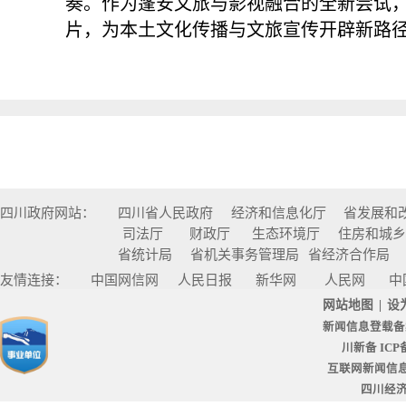
奏。作为蓬安文旅与影视融合的全新尝试，
片，为本土文化传播与文旅宣传开辟新路
四川政府网站：
四川省人民政府
经济和信息化厅
省发展和
司法厅
财政厅
生态环境厅
住房和城
省统计局
省机关事务管理局
省经济合作局
友情连接：
中国网信网
人民日报
新华网
人民网
中
网站地图
|
设
新闻信息登载备
川新备 ICP备
互联网新闻信息服
四川经