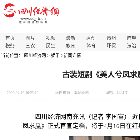
首页
图片
视频
最新
原创
市州
瞭望
税务
三农
民生
教育
体育
环保
法治
当前位置：
四川经济网
>
娱乐
>新闻详情
古装短剧《美人兮凤求
2026-04-16 10:23:12
稿件来源：
本站原创
编辑：何羽佳
四川经济网南充讯（记者 李国富） 
凤求凰》正式官宣定档，将于4月16日在