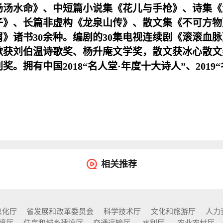
汤汤水命》、中短篇小说集《花儿与手枪》、诗集《
子》、长篇非虚构《龙泉山传》、散文集《不可方物
》诸书30余种。编剧的30集电视连续剧《滚滚血脉》
歌获刘伯温诗歌奖、杨升庵文学奖，散文获冰心散文
。拥有中国2018“名人堂·年度十大诗人”、2019
相关推荐
息化厅
省发展和改革委员会
科学技术厅
文化和旅游厅
人力
境厅
住房和城乡建设厅
交通运输厅
水利厅
农业农村厅