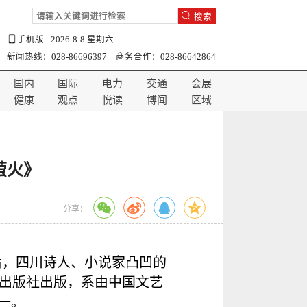
搜索
手机版
2026-8-8 星期六
新闻热线：028-86696397 商务合作：028-86642864
国内
国际
电力
交通
会展
健康
观点
悦读
博闻
区域
萤火》
分享：
后，四川诗人、小说家凸凹的
民出版社出版，系由中国文艺
一。