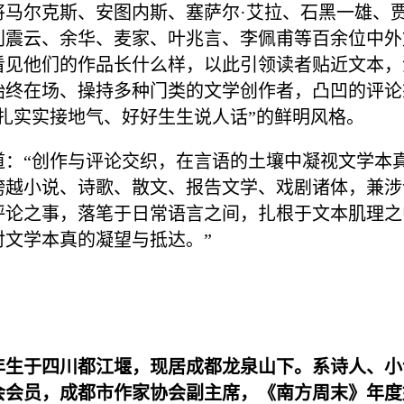
将马尔克斯、安图内斯、塞萨尔·艾拉、石黑一雄、
刘震云、余华、麦家、叶兆言、李佩甫等百余位中外
看见他们的作品长什么样，以此引领读者贴近文本，
始终在场、操持多种门类的文学创作者，凸凹的评论
扎实实接地气、好好生生说人话”的鲜明风格。
：“创作与评论交织，在言语的土壤中凝视文学本真
跨越小说、诗歌、散文、报告文学、戏剧诸体，兼涉
评论之事，落笔于日常语言之间，扎根于文本肌理之
对文学本真的凝望与抵达。”
2年生于四川都江堰，现居成都龙泉山下。系诗人、
会会员，成都市作家协会副主席，《南方周末》年度