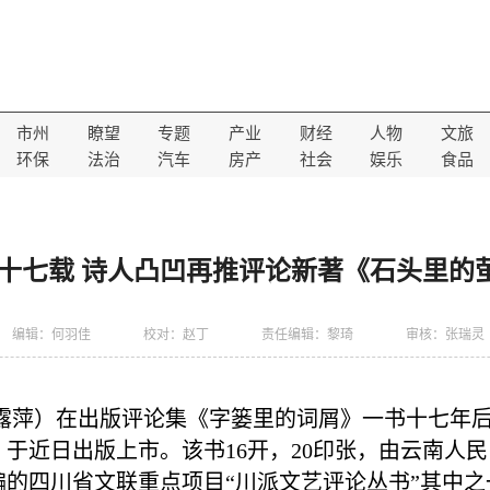
市州
瞭望
专题
产业
财经
人物
文旅
环保
法治
汽车
房产
社会
娱乐
食品
十七载 诗人凸凹再推评论新著《石头里的
编辑：何羽佳
校对：赵丁
责任编辑：黎琦
审核：张瑞灵
露萍）在
出版评论集《字篓里的词屑》一书十七年
于近日出版上市。该书16开，20印张，由云南人
的四川省文联重点项目“川派文艺评论丛书”其中之