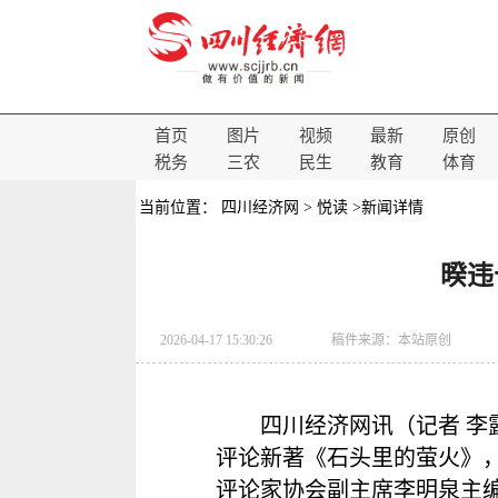
首页
图片
视频
最新
原创
税务
三农
民生
教育
体育
当前位置：
四川经济网
>
悦读
>新闻详情
暌违
2026-04-17 15:30:26
稿件来源：
本站原创
四川经济网讯（记者 李
评论新著《石头里的萤火》，
评论家协会副主席李明泉主编