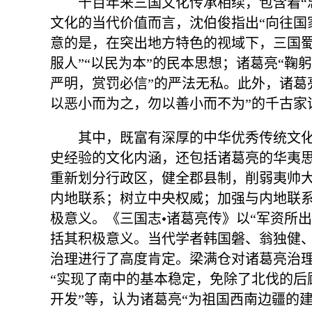
千百年来三国文化传承相续，包含着“
文化的当代价值而言，沈伯俊指出“向往国
意的是，在突出地方特色的视域下，三国蜀
服人”“以民为本”的民本思想；诸葛亮“鞠
严明，赏罚必信”的严法无私。此外，诸葛
以恶小而为之，勿以善小而不为”的千古家
其中，既富有深厚的中华优秀传统文
史经验的文化内涵，还包括诸葛亮的华夷
重新划分行政区，健全郡县制，削弱夷帅
内地联系；树立中央权威；加强与内地联
极意义。《三国志•诸葛亮传》以“军资所
括其积极意义。当代学者韩国磐、翁独健
治理进行了高度肯定。梁满仓对诸葛亮治理
“实现了南中的基本稳定，免除了北伐的后
开发”等，认为诸葛亮“为祖国西南边疆的