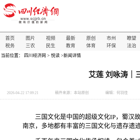
首页
图片
视频
最新
原创
市州
瞭望
税务
三农
民生
教育
体育
环保
法治
当前位置：
四川经济网
>
悦读
>新闻详情
艾莲 刘咏涛｜
2026-04-22 17:09:21
稿件来源：
本站原创
编辑：何羽佳
三国文化是中国的超级文化IP，蜀汉
南京，多地都有丰富的三国文化与遗存遗