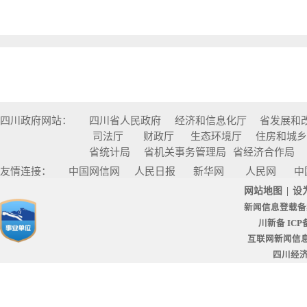
四川政府网站：
四川省人民政府
经济和信息化厅
省发展和
司法厅
财政厅
生态环境厅
住房和城
省统计局
省机关事务管理局
省经济合作局
友情连接：
中国网信网
人民日报
新华网
人民网
中
网站地图
|
设
新闻信息登载备
川新备 ICP备
互联网新闻信息服
四川经