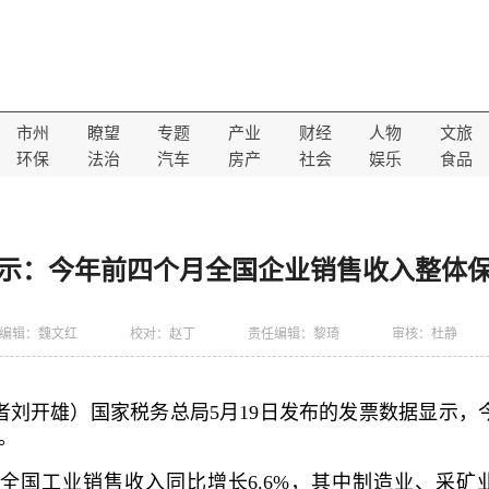
市州
瞭望
专题
产业
财经
人物
文旅
环保
法治
汽车
房产
社会
娱乐
食品
示：今年前四个月全国企业销售收入整体
编辑：魏文红
校对：赵丁
责任编辑：黎琦
审核：杜静
记者刘开雄）国家税务总局5月19日发布的发票数据显示，
。
全国工业销售收入同比增长6.6%，其中制造业、采矿业