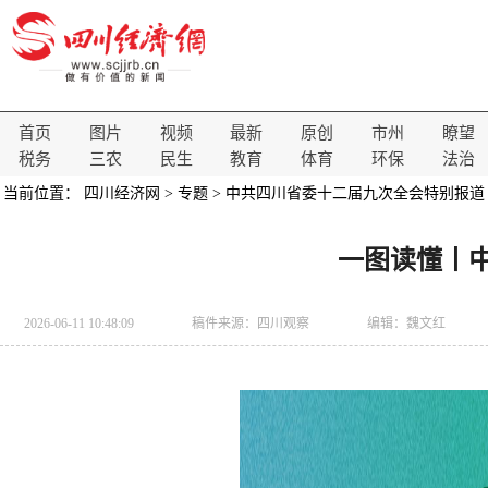
首页
图片
视频
最新
原创
市州
瞭望
税务
三农
民生
教育
体育
环保
法治
当前位置：
四川经济网
>
专题
>
中共四川省委十二届九次全会特别报道
一图读懂丨
2026-06-11 10:48:09
稿件来源：
四川观察
编辑：魏文红