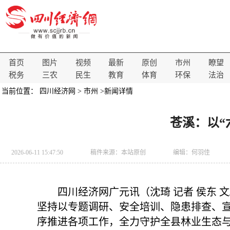
首页
图片
视频
最新
原创
市州
瞭望
税务
三农
民生
教育
体育
环保
法治
当前位置：
四川经济网
>
市州
>新闻详情
苍溪：以“
2026-06-11 15:47:50
稿件来源：
本站原创
编辑：何羽佳
四川经济网广元讯（沈琦 记者 侯东 
坚持以专题调研、安全培训、隐患排查、宣
序推进各项工作，全力守护全县林业生态