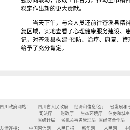
强协同联动，形成工作合力，推动全市精
稳定作出新的更大贡献。
当天下午，与会人员还前往苍溪县精
复区域，实地查看了心理健康服务建设、
记，对苍溪县构建“预防、治疗、康复、管
给予了充分肯定。
四川政府网站：
四川省人民政府
经济和信息化厅
省发展和
司法厅
财政厅
生态环境厅
住房和城
省统计局
省机关事务管理局
省经济合作局
友情连接：
中国网信网
人民日报
新华网
人民网
中