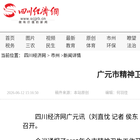
首页
图片
视频
最新
原创
市州
瞭望
税务
三农
民生
教育
体育
环保
法治
当前位置：
四川经济网
>
市州
>新闻详情
广元市精神
2026-06-12 15:16:50
稿件来源：
本站原创
编辑：何羽佳
四川经济网广元讯（刘直忱 记者 侯东
召开。