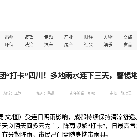
市州
瞭望
专题
产业
财经
人物
文旅
环保
法治
汽车
房产
社会
娱乐
食品
团“打卡”四川！多地雨水连下三天，警惕
编辑：王颖
校对：陈晨
责任编辑：胡敏
审核：张瑞灵
婕 文/图）受连日阴雨影响，成都持续保持清凉舒适
天以阴天间多云为主，阵雨频繁“打卡”，日最高气温
，有分散阵雨，市民出门需随身携带雨具。