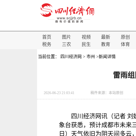
首页
图片
视频
最新
原创
税务
三农
民生
教育
体育
当前位置：
四川经济网
>
市州
>新闻详情
雷雨组
2026-06-23 21:03:41
稿件来源：
本站原创
四川经济网讯（记者 刘
象台获悉，预计成都市未来三
日）天气依旧为阴天间多云