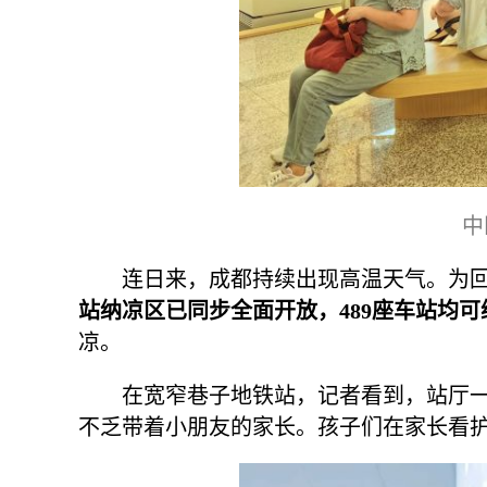
中
连日来，成都持续出现高温天气。为
站纳凉区已同步全面开放，489座车站均可
凉。
在宽窄巷子地铁站，记者看到，站厅
不乏带着小朋友的家长。孩子们在家长看