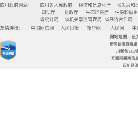
四川政府网站：
四川省人民政府
经济和信息化厅
省发展和
司法厅
财政厅
生态环境厅
住房和城
省统计局
省机关事务管理局
省经济合作局
友情连接：
中国网信网
人民日报
新华网
人民网
中
网站地图
|
设
新闻信息登载备
川新备 ICP备
互联网新闻信息服
四川经