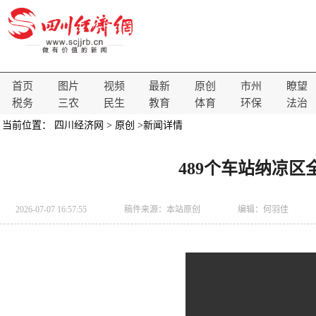
首页
图片
视频
最新
原创
市州
瞭望
税务
三农
民生
教育
体育
环保
法治
当前位置：
四川经济网
>
原创
>新闻详情
489个车站纳凉
2026-07-07 16:57:55
稿件来源：
本站原创
编辑：何羽佳